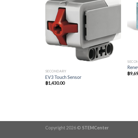
SECO
Rene
SECONDARY
฿
9,6
EV3 Touch Sensor
฿
1,430.00
รเรียนรู้ (การ
ลยี)
Copyright 2026 ©
STEMCenter