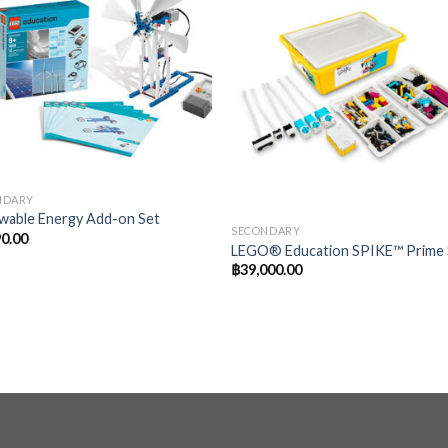
NDARY
wable Energy Add-on Set
SECONDARY
90.00
LEGO® Education SPIKE™ Prime 
฿
39,000.00