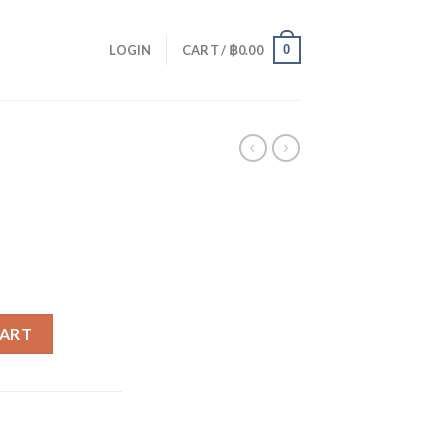
0
LOGIN
CART /
฿
0.00
ntity
CART