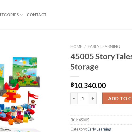
TEGORIES
CONTACT
HOME
/
EARLY LEARNING
45005 StoryTales
Storage
10,340.00
฿
45005 StoryTales Set with Sto
ADD TO 
SKU:
45005
Category:
Early Learning