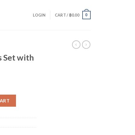
0
LOGIN
CART /
฿
0.00
 Set with
rage quantity
CART