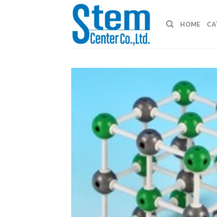
Skip
to
HOME
CA
content