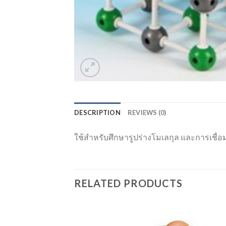
DESCRIPTION
REVIEWS (0)
ใช้สำหรับศึกษารูปร่างโมเลกุล และการเชื
RELATED PRODUCTS