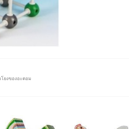
่อมโยงของอะตอม