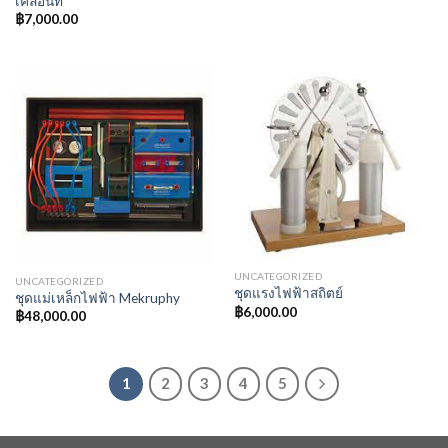
เคลื่อนที่
฿
7,000.00
UNCATEGORIZED
UNCATEGORIZED
ชุดแรงไฟฟ้าสถิตย์
ชุดแม่เหล็กไฟฟ้า Mekruphy
฿
6,000.00
฿
48,000.00
1
2
3
4
5