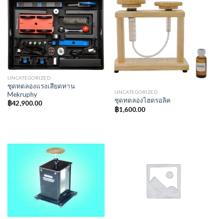
UNCATEGORIZED
ชุดทดลองแรงเสียดทาน
UNCATEGORIZED
Mekruphy
ชุดทดลองไฮดรอลิค
฿
42,900.00
฿
1,600.00