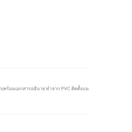
ับพร้อมเอกสารอธิบาย ทำจาก PVC ติดตั้งบน