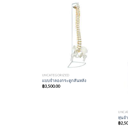
สมองแยกชิ้นส่วนได้
UNCATEGORIZED
แบบจำลองกระดูกสันหลัง
฿
3,500.00
UNCA
หุ่นจ
฿
2,5