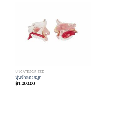
UNCATEGORIZED
หุ่นจำลองจมูก
฿
1,000.00