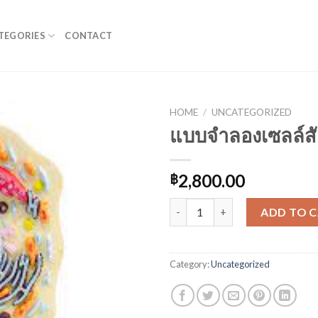
TEGORIES
CONTACT
HOME
/
UNCATEGORIZED
แบบจำลองเซลล์สั
2,800.00
฿
แบบจำลองเซลล์สัตว์ quantity
ADD TO 
Category:
Uncategorized