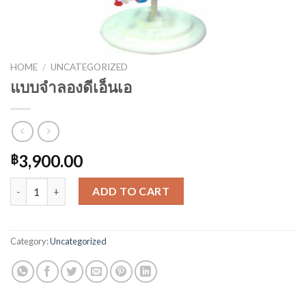
HOME
/
UNCATEGORIZED
แบบจำลองดีเอ็นเอ
3,900.00
฿
แบบจำลองดีเอ็นเอ quantity
ADD TO CART
Category:
Uncategorized