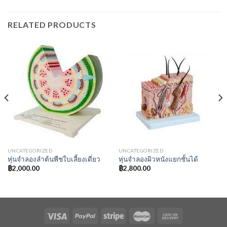
RELATED PRODUCTS
UNCATEGORIZED
UNCATEGORIZED
หุ่นจำลองลำต้นพืชใบเลี้ยงเดี่ยว
หุ่นจำลองผิวหนังแยกชั้นได้
฿
2,000.00
฿
2,800.00