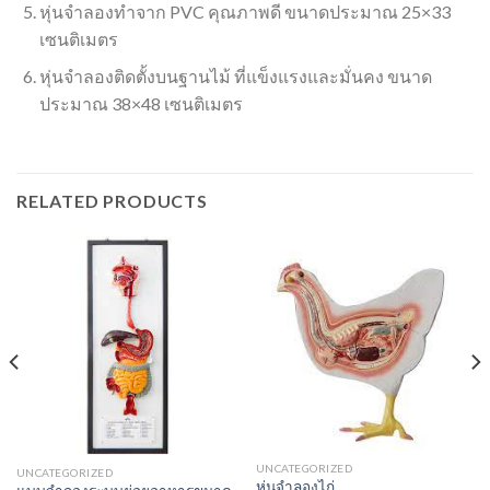
หุ่นจำลองทำจาก PVC คุณภาพดี ขนาดประมาณ 25×33
เซนติเมตร
หุ่นจำลองติดตั้งบนฐานไม้ ที่แข็งแรงและมั่นคง ขนาด
ประมาณ 38×48 เซนติเมตร
RELATED PRODUCTS
UNCATEGORIZED
UNCATEGORIZED
หุ่นจำลองไก่