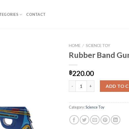
TEGORIES
CONTACT
HOME
/
SCIENCE TOY
Rubber Band Gu
220.00
฿
Rubber Band Gun quantity
ADD TO 
Category:
Science Toy