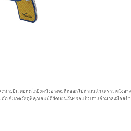
และท้ายปืน พอกดไกยิงหนังยางจะดีดออกไปด้านหน้า เพราะหนังยางมี
อัด สังเกตวัสดุที่คุณสมบัติยืดหยุ่นอื่นๆรอบตัวเราแล้วมาลงมือสร้