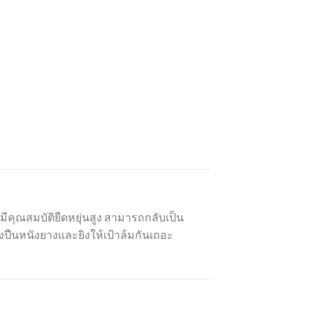
คุณสมบัติยืดหยุ่นสูง สามารถกลับเป็น
างปืนหนังยางและยิงให้เป้าล้มกันเถอะ