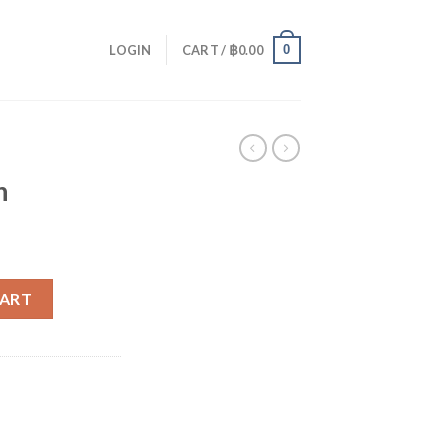
0
LOGIN
CART /
฿
0.00
n
CART