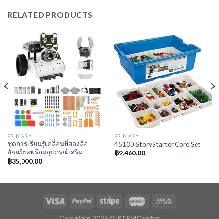
RELATED PRODUCTS
PRIMARY
PRIMARY
ชุดการเรียนรู้เคลื่อนที่สองล้อ
45100 StoryStarter Core Set
อัจฉริยะพร้อมอุปกรณ์เสริม
฿
9,460.00
฿
35,000.00
Copyright 2026 ©
STEMCenter