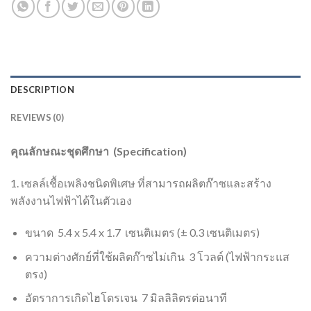
DESCRIPTION
REVIEWS (0)
คุณลักษณะชุดศึกษา (
Specification)
1. เซลล์เชื้อเพลิงชนิดพิเศษ ที่สามารถผลิตก๊าซและสร้าง
พลังงานไฟฟ้าได้ในตัวเอง
ขนาด 5.4 x 5.4 x 1.7 เซนติเมตร (± 0.3 เซนติเมตร)
ความต่างศักย์ที่ใช้ผลิตก๊าซไม่เกิน 3 โวลต์ (ไฟฟ้ากระแส
ตรง)
อัตราการเกิดไฮโดรเจน 7 มิลลิลิตรต่อนาที