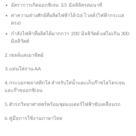
อัตราการเกิดออกซิเจน 3.5 มิลลิลิตรต่อนาที
ค่าความต่างศักย์ที่ผลิตไฟฟ้าได้ 0.6 โวลต์ (ไฟฟ้ากระแส
ตรง)
กำลังไฟฟ้าที่ผลิตได้มากกว่า 200 มิลลิวัตต์ แต่ไม่เกิน 300
มิลลิวัตต์
2. เซลล์แสงอาทิตย์
3. แท่นใส่ถ่าน AA
4. กระบอกพลาสติกใส สำหรับใส่น้ำและเก็บก๊าซไฮโดรเจน
และก๊าซออกซิเจน
5. ตัวรถวิทยาศาสตร์พร้อมชุดมอเตอร์ไฟฟ้าขับเคลื่อนรถ
6. คู่มือการใช้งานภาษาไทย