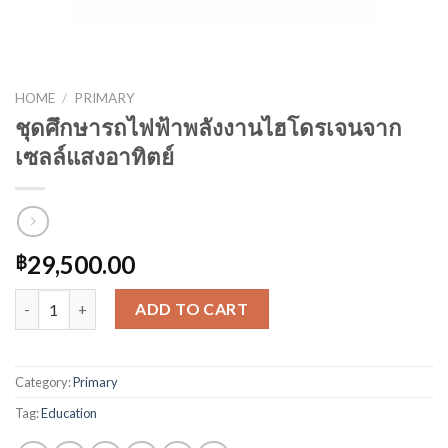
HOME
/
PRIMARY
ชุดศึกษารถไฟฟ้าพลังงานไฮโดรเจนจาก
เซลล์แสงอาทิตย์
29,500.00
฿
ชุดศึกษารถไฟฟ้าพลังงานไฮโดรเจนจากเซลล์แสงอาทิตย์ quantity
ADD TO CART
Category:
Primary
Tag:
Education